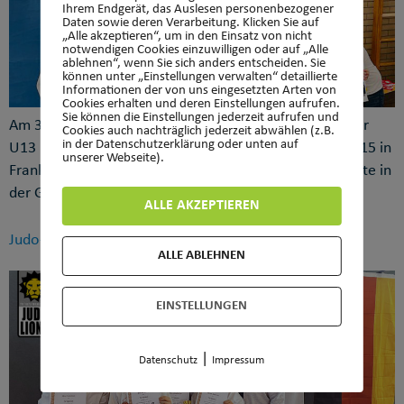
Ihrem Endgerät, das Auslesen personenbezogener
Daten sowie deren Verarbeitung. Klicken Sie auf
„Alle akzeptieren“, um in den Einsatz von nicht
notwendigen Cookies einzuwilligen oder auf „Alle
ablehnen“, wenn Sie sich anders entscheiden. Sie
können unter „Einstellungen verwalten“ detaillierte
Informationen der von uns eingesetzten Arten von
Cookies erhalten und deren Einstellungen aufrufen.
Sie können die Einstellungen jederzeit aufrufen und
Am 3.6.2023 fand das offene Judo-Sichtungsturnier der
Cookies auch nachträglich jederzeit abwählen (z.B.
in der Datenschutzerklärung oder unten auf
U13 im Rahmen der Hessischen Einzelmeisterschaft U15 in
unserer Webseite).
Frankfurt am Main statt. Marie Thurn vom TVW startete in
der Gewichtsklasse bis 40kg. Nach […]
ALLE AKZEPTIEREN
Judo-Lions mit starker Leistung beim Bärchenpokal
ALLE ABLEHNEN
EINSTELLUNGEN
|
Datenschutz
Impressum