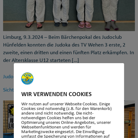
Limburg, 9.3.2024 – Beim Bärchenpokal des Judoclub
Hünfelden konnten die Judoka des TV Wehen 3 erste, 2
zweite, einen dritten und einen fünften Platz erkämpfen. In
der Altersklasse U12 starteten […]
Judo: Silbermedaille für Marie Thurn beim Offenen
Sichtungsturnier der U13
WIR VERWENDEN COOKIES
Wir nutzen auf unserer Webseite Cookies. Einige
Cookies sind notwendig (z.B. für den Warenkorb)
andere sind nicht notwendig. Die nicht-
notwendigen Cookies helfen uns bei der
Optimierung unseres Online-Angebotes, unserer
Webseitenfunktionen und werden für
Marketingzwecke eingesetzt. Die Einwilligung
umfasst die Speicherung von Informationen auf