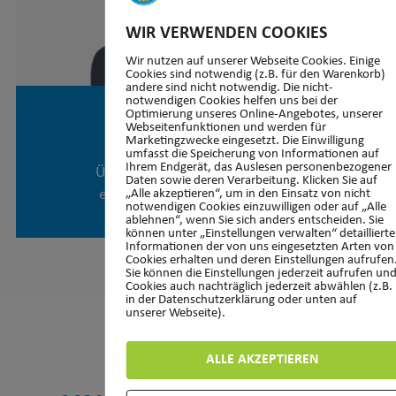
WIR VERWENDEN COOKIES
Wir nutzen auf unserer Webseite Cookies. Einige
Cookies sind notwendig (z.B. für den Warenkorb)
andere sind nicht notwendig. Die nicht-
notwendigen Cookies helfen uns bei der
Optimierung unseres Online-Angebotes, unserer
Webseitenfunktionen und werden für
CLAUDIA HESS
Marketingzwecke eingesetzt. Die Einwilligung
umfasst die Speicherung von Informationen auf
Ihrem Endgerät, das Auslesen personenbezogener
Übungsleiterin (für Berufstätige)
Daten sowie deren Verarbeitung. Klicken Sie auf
erwachsenenturnen@tvwehen.de
„Alle akzeptieren“, um in den Einsatz von nicht
notwendigen Cookies einzuwilligen oder auf „Alle
ablehnen“, wenn Sie sich anders entscheiden. Sie
können unter „Einstellungen verwalten“ detaillierte
Informationen der von uns eingesetzten Arten von
Cookies erhalten und deren Einstellungen aufrufen
Sie können die Einstellungen jederzeit aufrufen un
Cookies auch nachträglich jederzeit abwählen (z.B.
in der Datenschutzerklärung oder unten auf
unserer Webseite).
ALLE AKZEPTIEREN
MEHR ÜBER