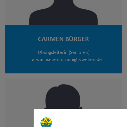
CARMEN BÜRGER
Übungsleiterin (Senioren)
erwachsenenturnen@tvwehen.de