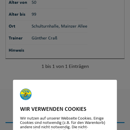
Alter von
50
Alter bis
99
Ort
Schulturnhalle, Mainzer Allee
Trainer
Günther Craß
Hinweis
1 bis 1 von 1 Einträgen
WIR VERWENDEN COOKIES
ANSPRECHPARTNER
Wir nutzen auf unserer Webseite Cookies. Einige
Cookies sind notwendig (z.B. für den Warenkorb)
andere sind nicht notwendig. Die nicht-