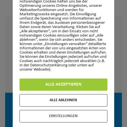
ABTEILUNGSLEITER UND TRAINER
notwendigen Cookies helfen uns bei der
Optimierung unseres Online-Angebotes, unserer
Webseitenfunktionen und werden für
Marketingzwecke eingesetzt. Die Einwilligung
umfasst die Speicherung von Informationen auf
Ihrem Endgerät, das Auslesen personenbezogener
Daten sowie deren Verarbeitung. Klicken Sie auf
„Alle akzeptieren“, um in den Einsatz von nicht
notwendigen Cookies einzuwilligen oder auf „Alle
ablehnen“, wenn Sie sich anders entscheiden. Sie
können unter „Einstellungen verwalten“ detaillierte
Informationen der von uns eingesetzten Arten von
Cookies erhalten und deren Einstellungen aufrufen.
Sie können die Einstellungen jederzeit aufrufen und
Cookies auch nachträglich jederzeit abwählen (z.B.
in der Datenschutzerklärung oder unten auf
unserer Webseite).
ALLE AKZEPTIEREN
ALLE ABLEHNEN
GÜNTHER CRASS
EINSTELLUNGEN
Übungsleiter