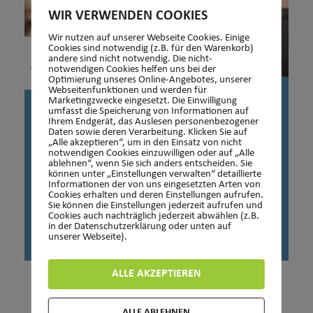
WIR VERWENDEN COOKIES
Wir nutzen auf unserer Webseite Cookies. Einige
Cookies sind notwendig (z.B. für den Warenkorb)
andere sind nicht notwendig. Die nicht-
notwendigen Cookies helfen uns bei der
Optimierung unseres Online-Angebotes, unserer
Webseitenfunktionen und werden für
Marketingzwecke eingesetzt. Die Einwilligung
umfasst die Speicherung von Informationen auf
Ihrem Endgerät, das Auslesen personenbezogener
Daten sowie deren Verarbeitung. Klicken Sie auf
„Alle akzeptieren“, um in den Einsatz von nicht
notwendigen Cookies einzuwilligen oder auf „Alle
ablehnen“, wenn Sie sich anders entscheiden. Sie
können unter „Einstellungen verwalten“ detaillierte
Informationen der von uns eingesetzten Arten von
Cookies erhalten und deren Einstellungen aufrufen.
Sie können die Einstellungen jederzeit aufrufen und
Cookies auch nachträglich jederzeit abwählen (z.B.
in der Datenschutzerklärung oder unten auf
unserer Webseite).
Noel Voß hat im März 2023 die StarTTer Trainer-
ALLE AKZEPTIEREN
Lizenz erworben
ALLE ABLEHNEN