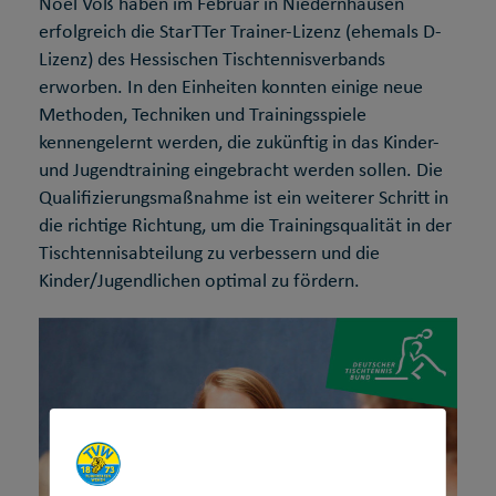
Noel Voß haben im Februar in Niedernhausen
erfolgreich die StarTTer Trainer-Lizenz (ehemals D-
Lizenz) des Hessischen Tischtennisverbands
erworben. In den Einheiten konnten einige neue
Methoden, Techniken und Trainingsspiele
kennengelernt werden, die zukünftig in das Kinder-
und Jugendtraining eingebracht werden sollen. Die
Qualifizierungsmaßnahme ist ein weiterer Schritt in
die richtige Richtung, um die Trainingsqualität in der
Tischtennisabteilung zu verbessern und die
Kinder/Jugendlichen optimal zu fördern.