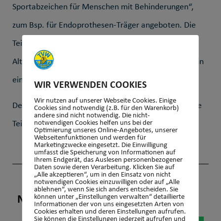
Sportabzeichen für Menschen mit Behinderungen“,
zum Bsp. für Endoprothesen-Träger angeboten. Die
Teilnahme an der Sportabzeichen-Aktion ist für alle
Altersklassen ab 6 Jahren offen, eine Mitgliedschaft in
einem Sportverein ist nicht erforderlich.
WIR VERWENDEN COOKIES
Wir nutzen auf unserer Webseite Cookies. Einige
Der TV Wehen freut sich insbesondere auch auf neue
Cookies sind notwendig (z.B. für den Warenkorb)
andere sind nicht notwendig. Die nicht-
notwendigen Cookies helfen uns bei der
Teilnehmer!
Optimierung unseres Online-Angebotes, unserer
Webseitenfunktionen und werden für
Marketingzwecke eingesetzt. Die Einwilligung
umfasst die Speicherung von Informationen auf
Ihrem Endgerät, das Auslesen personenbezogener
Daten sowie deren Verarbeitung. Klicken Sie auf
„Alle akzeptieren“, um in den Einsatz von nicht
notwendigen Cookies einzuwilligen oder auf „Alle
ablehnen“, wenn Sie sich anders entscheiden. Sie
können unter „Einstellungen verwalten“ detaillierte
NEUIGKEIT WEITERSAGEN!
Informationen der von uns eingesetzten Arten von
Cookies erhalten und deren Einstellungen aufrufen.
Sie können die Einstellungen jederzeit aufrufen und