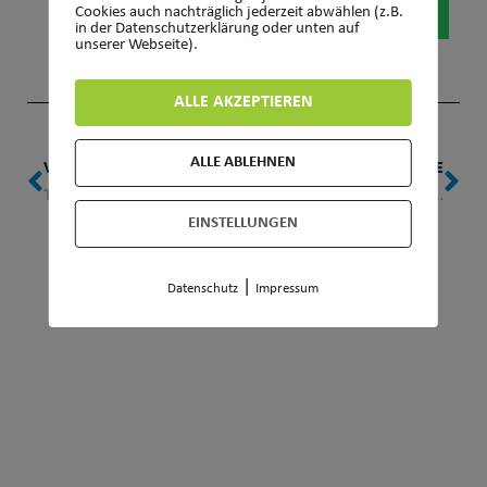
Cookies auch nachträglich jederzeit abwählen (z.B.
in der Datenschutzerklärung oder unten auf
unserer Webseite).
ALLE AKZEPTIEREN
ALLE ABLEHNEN
VORHERIGE
NÄCHSTE
TV WEHEN PLANT ROBOTIK AG FÜR KINDER UND JUGENDLICHE – INTERESSENTEN UND TRAINER GESUCHT
SPORTABZEICHEN 2026: SEI DABEI UND TESTE DEINE FITNESS!
EINSTELLUNGEN
|
Datenschutz
Impressum