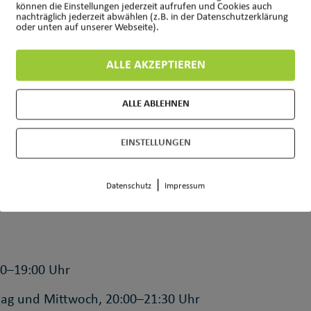
können die Einstellungen jederzeit aufrufen und Cookies auch
nachträglich jederzeit abwählen (z.B. in der Datenschutzerklärung
Dojo ab Mai/Juni 2025 neue Anfängerkurse für Kinder, 
oder unten auf unserer Webseite).
assen.
ALLE AKZEPTIEREN
 vom Alter. Es ist ideal, um fit zu bleiben oder zu we
ALLE ABLEHNEN
en auch Selbstverteidigung, Konzentration und Beweg
EINSTELLUNGEN
|
Datenschutz
Impressum
chsene sind jederzeit herzlich Willkommen) und biete
00–19:00 Uhr
tag und Mittwoch, 20:00–21:30 Uhr