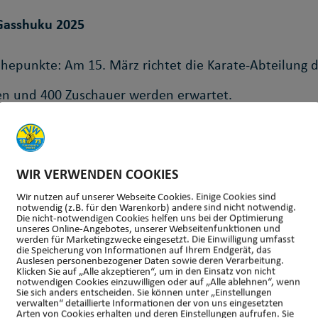
-Gasshuku 2025
öhepunkte: Am 15. März richtet die Karate-Abteilung d
en und 400 Zuschauer werden erwartet.
 wenn vom 4. bis 8. August das Karate-Gasshuku – Deu
innen und Sportler aus Deutschland und der Welt ko
WIR VERWENDEN COOKIES
nsam zu trainieren.
Wir nutzen auf unserer Webseite Cookies. Einige Cookies sind
notwendig (z.B. für den Warenkorb) andere sind nicht notwendig.
Die nicht-notwendigen Cookies helfen uns bei der Optimierung
unseres Online-Angebotes, unserer Webseitenfunktionen und
u holen. Diese Veranstaltung wird unser Dojo und die 
werden für Marketingzwecke eingesetzt. Die Einwilligung umfasst
die Speicherung von Informationen auf Ihrem Endgerät, das
Auslesen personenbezogener Daten sowie deren Verarbeitung.
Klicken Sie auf „Alle akzeptieren“, um in den Einsatz von nicht
notwendigen Cookies einzuwilligen oder auf „Alle ablehnen“, wenn
Sie sich anders entscheiden. Sie können unter „Einstellungen
verwalten“ detaillierte Informationen der von uns eingesetzten
Arten von Cookies erhalten und deren Einstellungen aufrufen. Sie