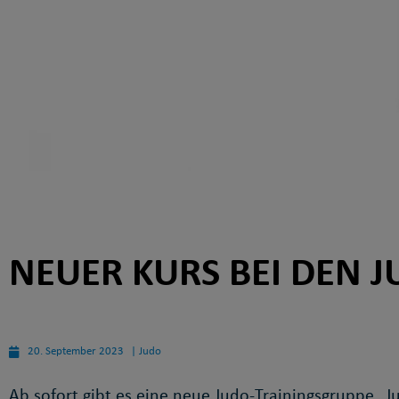
NEUER KURS BEI DEN J
20. September 2023
|
Judo
Ab sofort gibt es eine neue Judo-Trainingsgruppe „Ju