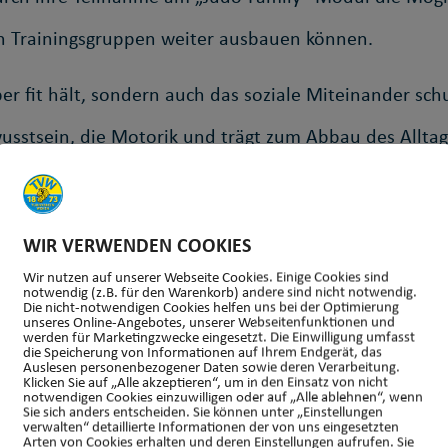
en Trainingsgruppen weiter ausbauen können.
r fit hält, sondern auch das soziale Miteinander schu
sstsein, die Motorik und trägt zum Abbau des Alltags
WIR VERWENDEN COOKIES
Wir nutzen auf unserer Webseite Cookies. Einige Cookies sind
notwendig (z.B. für den Warenkorb) andere sind nicht notwendig.
Die nicht-notwendigen Cookies helfen uns bei der Optimierung
unseres Online-Angebotes, unserer Webseitenfunktionen und
werden für Marketingzwecke eingesetzt. Die Einwilligung umfasst
die Speicherung von Informationen auf Ihrem Endgerät, das
Auslesen personenbezogener Daten sowie deren Verarbeitung.
Klicken Sie auf „Alle akzeptieren“, um in den Einsatz von nicht
notwendigen Cookies einzuwilligen oder auf „Alle ablehnen“, wenn
Sie sich anders entscheiden. Sie können unter „Einstellungen
verwalten“ detaillierte Informationen der von uns eingesetzten
Arten von Cookies erhalten und deren Einstellungen aufrufen. Sie