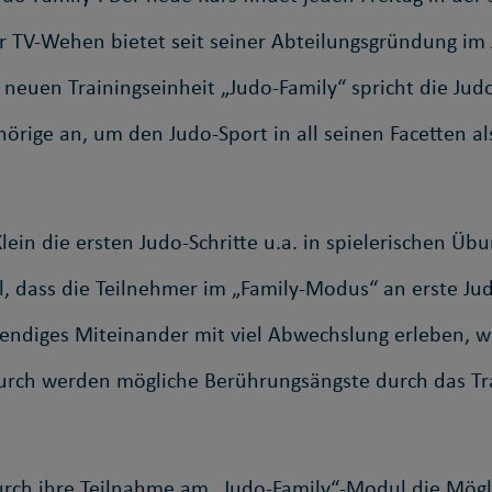
 TV-Wehen bietet seit seiner Abteilungsgründung im J
 neuen Trainingseinheit „Judo-Family“ spricht die Ju
örige an, um den Judo-Sport in all seinen Facetten a
ein die ersten Judo-Schritte u.a. in spielerischen 
l, dass die Teilnehmer im „Family-Modus“ an erste J
ndiges Miteinander mit viel Abwechslung erleben, wir
durch werden mögliche Berührungsängste durch das T
ch ihre Teilnahme am „Judo-Family“-Modul die Möglic