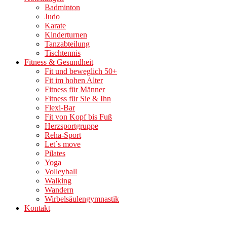
Badminton
Judo
Karate
Kinderturnen
Tanzabteilung
Tischtennis
Fitness & Gesundheit
Fit und beweglich 50+
Fit im hohen Alter
Fitness für Männer
Fitness für Sie & Ihn
Flexi-Bar
Fit von Kopf bis Fuß
Herzsportgruppe
Reha-Sport
Let´s move
Pilates
Yoga
Volleyball
Walking
Wandern
Wirbelsäulengymnastik
Kontakt