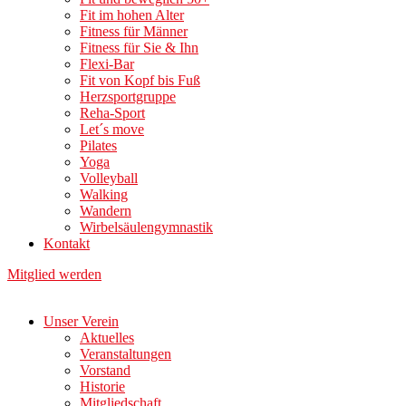
Fit im hohen Alter
Fitness für Männer
Fitness für Sie & Ihn
Flexi-Bar
Fit von Kopf bis Fuß
Herzsportgruppe
Reha-Sport
Let´s move
Pilates
Yoga
Volleyball
Walking
Wandern
Wirbelsäulengymnastik
Kontakt
Mitglied werden
Unser Verein
Aktuelles
Veranstaltungen
Vorstand
Historie
Mitgliedschaft