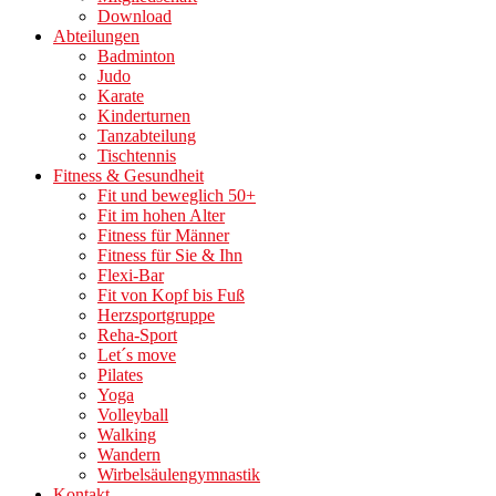
Download
Abteilungen
Badminton
Judo
Karate
Kinderturnen
Tanzabteilung
Tischtennis
Fitness & Gesundheit
Fit und beweglich 50+
Fit im hohen Alter
Fitness für Männer
Fitness für Sie & Ihn
Flexi-Bar
Fit von Kopf bis Fuß
Herzsportgruppe
Reha-Sport
Let´s move
Pilates
Yoga
Volleyball
Walking
Wandern
Wirbelsäulengymnastik
Kontakt