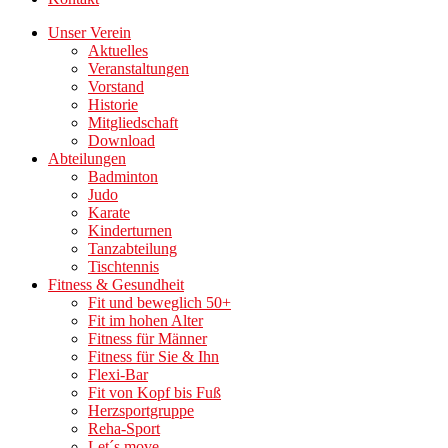
Unser Verein
Aktuelles
Veranstaltungen
Vorstand
Historie
Mitgliedschaft
Download
Abteilungen
Badminton
Judo
Karate
Kinderturnen
Tanzabteilung
Tischtennis
Fitness & Gesundheit
Fit und beweglich 50+
Fit im hohen Alter
Fitness für Männer
Fitness für Sie & Ihn
Flexi-Bar
Fit von Kopf bis Fuß
Herzsportgruppe
Reha-Sport
Let´s move