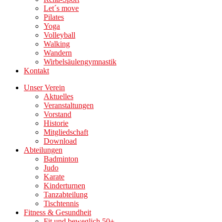
Let´s move
Pilates
Yoga
Volleyball
Walking
Wandern
Wirbelsäulengymnastik
Kontakt
Unser Verein
Aktuelles
Veranstaltungen
Vorstand
Historie
Mitgliedschaft
Download
Abteilungen
Badminton
Judo
Karate
Kinderturnen
Tanzabteilung
Tischtennis
Fitness & Gesundheit
Fit und beweglich 50+