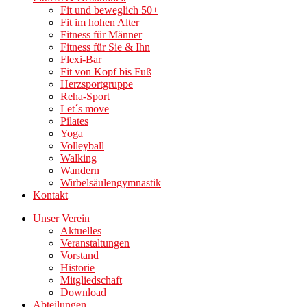
Fit und beweglich 50+
Fit im hohen Alter
Fitness für Männer
Fitness für Sie & Ihn
Flexi-Bar
Fit von Kopf bis Fuß
Herzsportgruppe
Reha-Sport
Let´s move
Pilates
Yoga
Volleyball
Walking
Wandern
Wirbelsäulengymnastik
Kontakt
Unser Verein
Aktuelles
Veranstaltungen
Vorstand
Historie
Mitgliedschaft
Download
Abteilungen