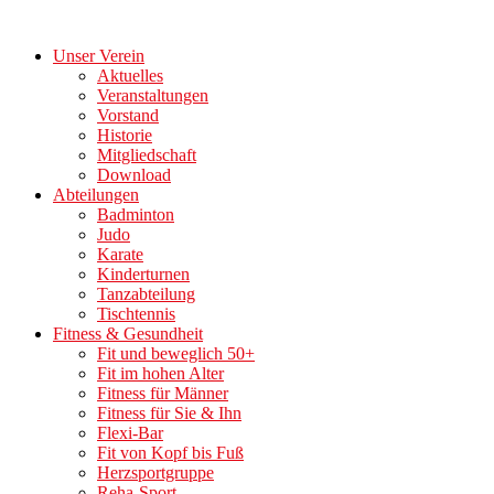
Zum
Inhalt
Unser Verein
springen
Aktuelles
Veranstaltungen
Vorstand
Historie
Mitgliedschaft
Download
Abteilungen
Badminton
Judo
Karate
Kinderturnen
Tanzabteilung
Tischtennis
Fitness & Gesundheit
Fit und beweglich 50+
Fit im hohen Alter
Fitness für Männer
Fitness für Sie & Ihn
Flexi-Bar
Fit von Kopf bis Fuß
Herzsportgruppe
Reha-Sport