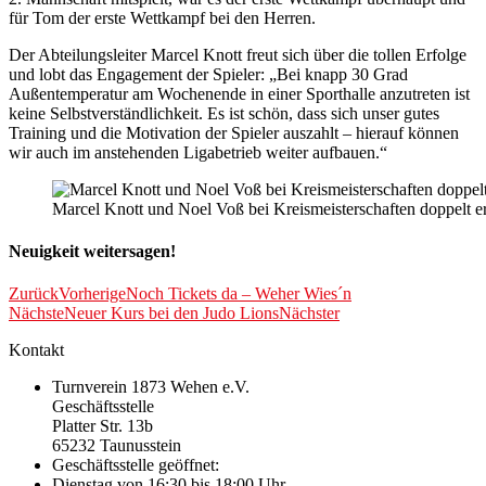
für Tom der erste Wettkampf bei den Herren.
Der Abteilungsleiter Marcel Knott freut sich über die tollen Erfolge
und lobt das Engagement der Spieler: „Bei knapp 30 Grad
Außentemperatur am Wochenende in einer Sporthalle anzutreten ist
keine Selbstverständlichkeit. Es ist schön, dass sich unser gutes
Training und die Motivation der Spieler auszahlt – hierauf können
wir auch im anstehenden Ligabetrieb weiter aufbauen.“
Marcel Knott und Noel Voß bei Kreismeisterschaften doppelt er
Neuigkeit weitersagen!
Zurück
Vorherige
Noch Tickets da – Weher Wies´n
Nächste
Neuer Kurs bei den Judo Lions
Nächster
Kontakt
Turnverein 1873 Wehen e.V.
Geschäftsstelle
Platter Str. 13b
65232 Taunusstein
Geschäftsstelle geöffnet:
Dienstag von 16:30 bis 18:00 Uhr