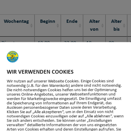
Wochentag
Beginn
Ende
Alter
Alter
von
bis
Dienstag
19:00
22:00
18
99
Donnerstag
19:00
22:00
18
99
WIR VERWENDEN COOKIES
Wir nutzen auf unserer Webseite Cookies. Einige Cookies sind
Montag
20:00
22:00
18
99
notwendig (z.B. für den Warenkorb) andere sind nicht notwendig.
Die nicht-notwendigen Cookies helfen uns bei der Optimierung
unseres Online-Angebotes, unserer Webseitenfunktionen und
werden für Marketingzwecke eingesetzt. Die Einwilligung umfasst
die Speicherung von Informationen auf Ihrem Endgerät, das
Montag
16:30
17:30
5
17
Auslesen personenbezogener Daten sowie deren Verarbeitung.
Klicken Sie auf „Alle akzeptieren“, um in den Einsatz von nicht
notwendigen Cookies einzuwilligen oder auf „Alle ablehnen“, wenn
Sie sich anders entscheiden. Sie können unter „Einstellungen
verwalten“ detaillierte Informationen der von uns eingesetzten
Dienstag
17:00
18:30
5
17
Arten von Cookies erhalten und deren Einstellungen aufrufen. Sie