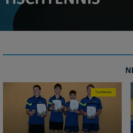
N
Tischtennis