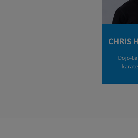
CHRIS 
Dojo-Le
karat