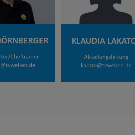
HÖRNBERGER
KLAUDIA LAKAT
iter/Cheftrainer
Abteilungsleitung
e@tvwehen.de
karate@tvwehen.de