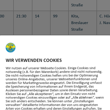
Straße
:00
21:30
14
99
Kita,
C. Hö
Breslauer
J. Na
Straße
:45
18:45
6
14
Kita,
C. Hö
Breslauer
L. N
Straße
WIR VERWENDEN COOKIES
:45
20:00
11
14
Kita,
C. Hö
Wir nutzen auf unserer Webseite Cookies. Einige Cookies sind
Breslauer
notwendig (z.B. für den Warenkorb) andere sind nicht notwendig.
Die nicht-notwendigen Cookies helfen uns bei der Optimierung
Straße
unseres Online-Angebotes, unserer Webseitenfunktionen und
werden für Marketingzwecke eingesetzt. Die Einwilligung umfasst
die Speicherung von Informationen auf Ihrem Endgerät, das
:00
19:00
6
14
Kita,
C. Hö
Auslesen personenbezogener Daten sowie deren Verarbeitung.
Klicken Sie auf „Alle akzeptieren“, um in den Einsatz von nicht
Breslauer
notwendigen Cookies einzuwilligen oder auf „Alle ablehnen“, wenn
Sie sich anders entscheiden. Sie können unter „Einstellungen
Straße
verwalten“ detaillierte Informationen der von uns eingesetzten
Arten von Cookies erhalten und deren Einstellungen aufrufen. Sie