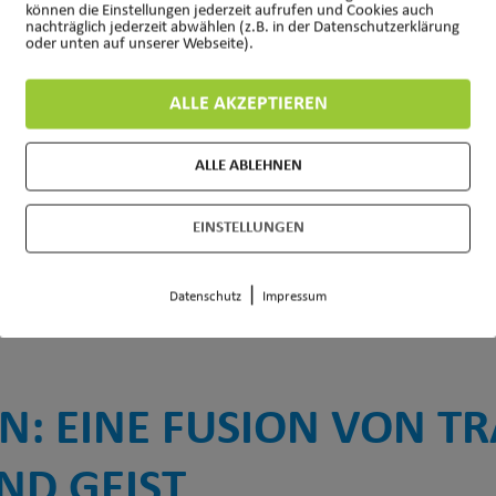
können die Einstellungen jederzeit aufrufen und Cookies auch
:15
21:30
14
99
Kita,
C. Hö
nachträglich jederzeit abwählen (z.B. in der Datenschutzerklärung
Breslauer
oder unten auf unserer Webseite).
Straße
ALLE AKZEPTIEREN
:00
11:30
6
99
Kita,
C. Hö
Breslauer
ALLE ABLEHNEN
Straße
EINSTELLUNGEN
|
Datenschutz
Impressum
N: EINE FUSION VON T
ND GEIST