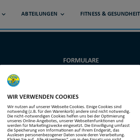
EN
ABTEILUNGEN
FITNESS & GESUNDHEI
FORMULARE
uigkeiten
Aufnahmeantrag
gliedschaft
Datenänderung
wnloads
Kündigung
WIR VERWENDEN COOKIES
einszeitung
Satzung
Wir nutzen auf unserer Webseite Cookies. Einige Cookies sind
notwendig (z.B. für den Warenkorb) andere sind nicht notwendig.
Die nicht-notwendigen Cookies helfen uns bei der Optimierung
unseres Online-Angebotes, unserer Webseitenfunktionen und
werden für Marketingzwecke eingesetzt. Die Einwilligung umfasst
die Speicherung von Informationen auf Ihrem Endgerät, das
Auslesen personenbezogener Daten sowie deren Verarbeitung.
Klicken Sie auf „Alle akzeptieren“, um in den Einsatz von nicht