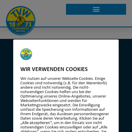
JUGENDLICHE &
ERWACHSENE
WIR VERWENDEN COOKIES
KONTAKT
Wir nutzen auf unserer Webseite Cookies. Einige
Cookies sind notwendig (z.B. für den Warenkorb)
Turnverein 1873 Wehen e.V.
andere sind nicht notwendig. Die nicht-
Geschäftsstelle
notwendigen Cookies helfen uns bei der
Optimierung unseres Online-Angebotes, unserer
Platter Str. 13b
Webseitenfunktionen und werden für
Marketingzwecke eingesetzt. Die Einwilligung
65232 Taunusstein
umfasst die Speicherung von Informationen auf
Ihrem Endgerät, das Auslesen personenbezogener
Geschäftsstelle geöffnet:
Daten sowie deren Verarbeitung. Klicken Sie auf
„Alle akzeptieren“, um in den Einsatz von nicht
Dienstag von 16:30 bis 18:00 Uhr
notwendigen Cookies einzuwilligen oder auf „Alle
ablehnen“, wenn Sie sich anders entscheiden. Sie