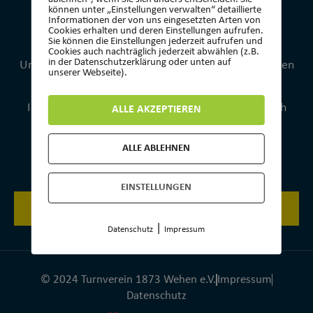
können unter „Einstellungen verwalten“ detaillierte
Telefon: 01573 0776954
Informationen der von uns eingesetzten Arten von
Cookies erhalten und deren Einstellungen aufrufen.
Mail: kontakt@tvwehen.de
Sie können die Einstellungen jederzeit aufrufen und
Cookies auch nachträglich jederzeit abwählen (z.B.
in der Datenschutzerklärung oder unten auf
Unsere Geschäftsstelle bleibt an Feiertagen und in den
unserer Webseite).
Schulferien geschlossen.
Ihre E-Mail wird in jeder Zeit aber gelesen und auch
ALLE AKZEPTIEREN
zeitnah beantwortet.
ALLE ABLEHNEN
MITGLIED WERDEN
EINSTELLUNGEN
JETZT MITGLIED WERDEN
|
Datenschutz
Impressum
© 2024 Turnverein 1873 Wehen e.V.
Impressum
Datenschutz