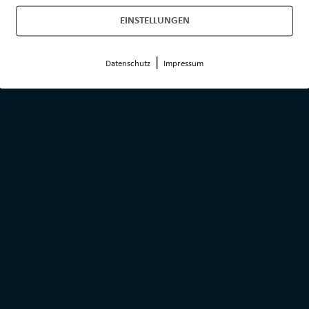
uigkeiten
Aufnahmeantrag
EINSTELLUNGEN
gliedschaft
Datenänderung
wnloads
Kündigung
|
Datenschutz
Impressum
einszeitung
Satzung