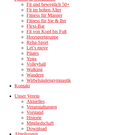
Fit und beweglich 50+
Fit im hohen Alter
Fitness für Männer
Fitness für Sie & Ihn
Flexi-Bar
Fit von Kopf bis Fuß
Herzsportgruppe
Reha-Sport
Let´s move
Pilates
Yoga
Volleyball
Walking
Wandern
Wirbelsäulengymnastik
Kontakt
Unser Verein
Aktuelles
Veranstaltungen
Vorstand
Historie
Mitgliedschaft
Download
Abteilungen