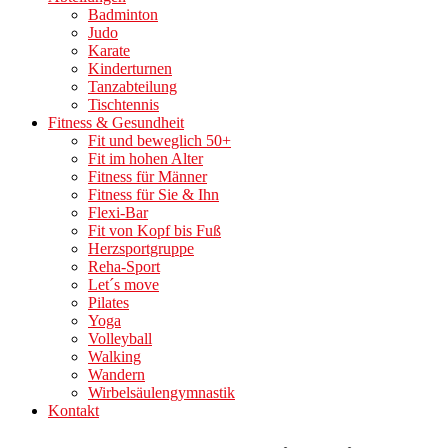
Badminton
Judo
Karate
Kinderturnen
Tanzabteilung
Tischtennis
Fitness & Gesundheit
Fit und beweglich 50+
Fit im hohen Alter
Fitness für Männer
Fitness für Sie & Ihn
Flexi-Bar
Fit von Kopf bis Fuß
Herzsportgruppe
Reha-Sport
Let´s move
Pilates
Yoga
Volleyball
Walking
Wandern
Wirbelsäulengymnastik
Kontakt