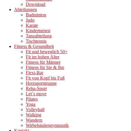
Download
Abteilungen
Badminton
Judo
Karate
Kinderturnen
Tanzabteilung
Tischtennis
Fitness & Gesundheit
Fit und beweglich 50+
Fit im hohen Alter
Fitness für Männer
Fitness für Sie & Ihn
Flexi-Bar
Fit von Kopf bis Fuß
Herzsportgruppe
Reha-Sport
Let´s move
Pilates
Yoga
Volleyball
Walking
Wandern
Wirbelsäulengymnastik
Kontakt