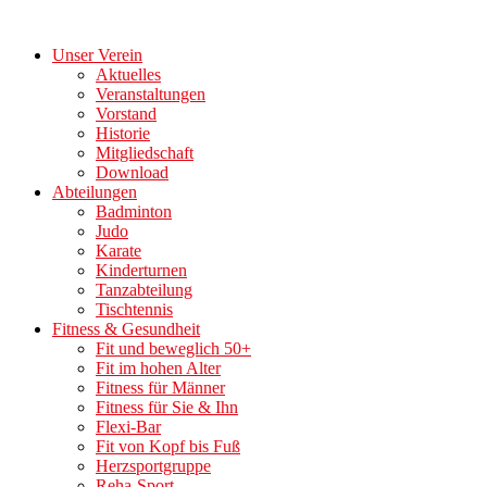
Zum
Inhalt
Unser Verein
springen
Aktuelles
Veranstaltungen
Vorstand
Historie
Mitgliedschaft
Download
Abteilungen
Badminton
Judo
Karate
Kinderturnen
Tanzabteilung
Tischtennis
Fitness & Gesundheit
Fit und beweglich 50+
Fit im hohen Alter
Fitness für Männer
Fitness für Sie & Ihn
Flexi-Bar
Fit von Kopf bis Fuß
Herzsportgruppe
Reha-Sport