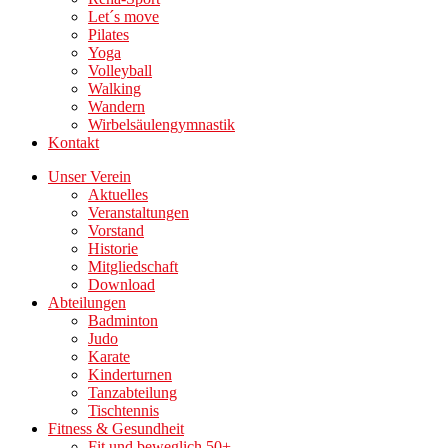
Let´s move
Pilates
Yoga
Volleyball
Walking
Wandern
Wirbelsäulengymnastik
Kontakt
Unser Verein
Aktuelles
Veranstaltungen
Vorstand
Historie
Mitgliedschaft
Download
Abteilungen
Badminton
Judo
Karate
Kinderturnen
Tanzabteilung
Tischtennis
Fitness & Gesundheit
Fit und beweglich 50+