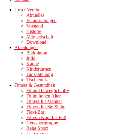
Unser Verein
Aktuelles
Veranstaltungen
Vorstand
Historie
Mitgliedschaft
Download
Abteilungen
Badminton
Judo
Karate
Kinderturnen
Tanzabteilung
Tischtennis
Fitness & Gesundheit
Fit und beweglich 50+
Fit im hohen Alter
Fitness für Männer
Fitness für Sie & Ihn
Flexi-Bar
Fit von Kopf bis Fuß
Herzsportgruppe
Reha-Sport
Let´s move