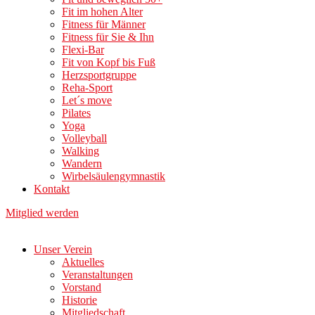
Fit im hohen Alter
Fitness für Männer
Fitness für Sie & Ihn
Flexi-Bar
Fit von Kopf bis Fuß
Herzsportgruppe
Reha-Sport
Let´s move
Pilates
Yoga
Volleyball
Walking
Wandern
Wirbelsäulengymnastik
Kontakt
Mitglied werden
Unser Verein
Aktuelles
Veranstaltungen
Vorstand
Historie
Mitgliedschaft