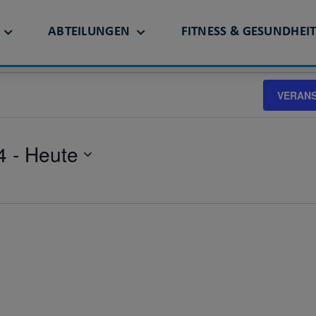
ABTEILUNGEN
FITNESS & GESUNDHEI
N
VERAN
4
 - 
Heute