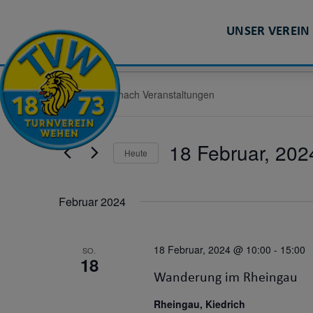
UNSER VEREIN
VERANSTALTUNGE
Bitte
Schlüsselwort
eingeben.
SUCHE
Suche
nach
18 Februar, 202
Heute
UND
Veranstaltungen
Schlüsselwort.
Datum
wählen.
ANSICHTEN,
Februar 2024
NAVIGATION
18 Februar, 2024 @ 10:00
-
15:00
SO.
18
Wanderung im Rheingau
Rheingau, Kiedrich