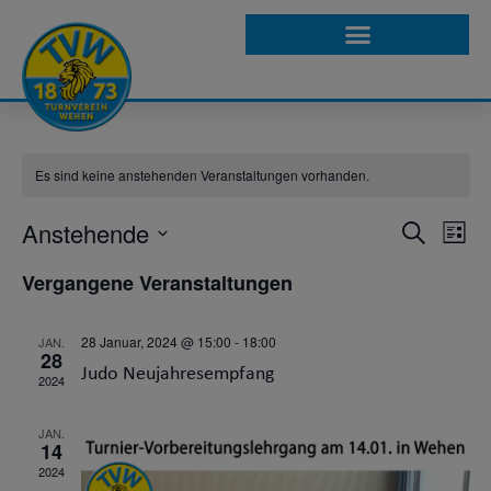
VEREINSINTERN
Es sind keine anstehenden Veranstaltungen vorhanden.
Anstehende
VE
VERA
SUCHE
LISTE
Datum
AN
SUCH
wählen.
Vergangene Veranstaltungen
NA
UND
28 Januar, 2024 @ 15:00
-
18:00
JAN.
28
ANSI
Judo Neujahresempfang
2024
NAVI
JAN.
14
2024