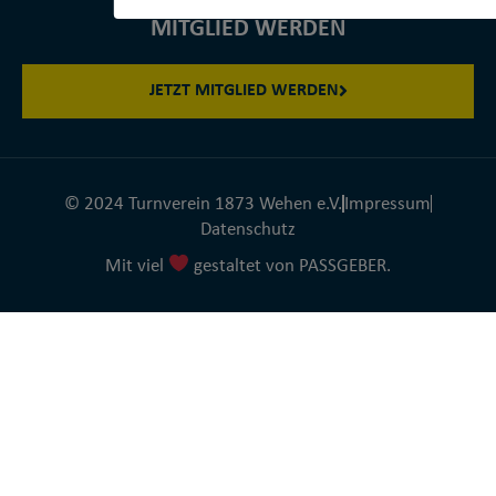
MITGLIED WERDEN
JETZT MITGLIED WERDEN
© 2024 Turnverein 1873 Wehen e.V.
Impressum
Datenschutz
Mit viel
gestaltet von PASSGEBER.