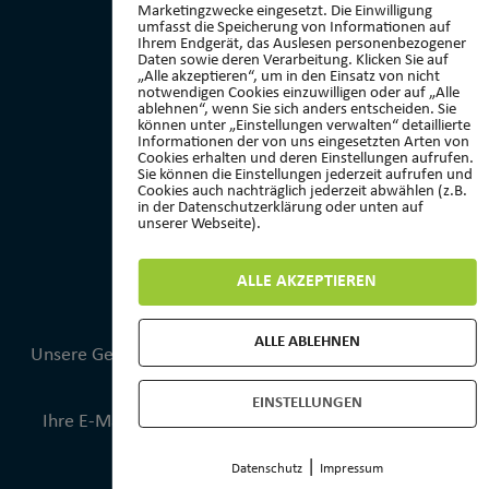
Marketingzwecke eingesetzt. Die Einwilligung
KONTAKT
umfasst die Speicherung von Informationen auf
Ihrem Endgerät, das Auslesen personenbezogener
Daten sowie deren Verarbeitung. Klicken Sie auf
Turnverein 1873 Wehen e.V.
„Alle akzeptieren“, um in den Einsatz von nicht
notwendigen Cookies einzuwilligen oder auf „Alle
Geschäftsstelle
ablehnen“, wenn Sie sich anders entscheiden. Sie
können unter „Einstellungen verwalten“ detaillierte
Platter Str. 13b
Informationen der von uns eingesetzten Arten von
65232 Taunusstein
Cookies erhalten und deren Einstellungen aufrufen.
Sie können die Einstellungen jederzeit aufrufen und
Cookies auch nachträglich jederzeit abwählen (z.B.
Geschäftsstelle geöffnet:
in der Datenschutzerklärung oder unten auf
unserer Webseite).
Dienstag von 16:30 bis 18:00 Uhr
Telefon: 01573 0776954
ALLE AKZEPTIEREN
Mail: kontakt@tvwehen.de
ALLE ABLEHNEN
Unsere Geschäftsstelle bleibt an Feiertagen und in den
Schulferien geschlossen.
EINSTELLUNGEN
Ihre E-Mail wird in jeder Zeit aber gelesen und auch
zeitnah beantwortet.
|
Datenschutz
Impressum