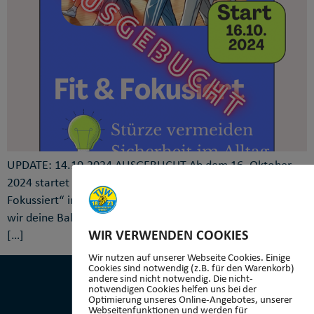
UPDATE: 14.10.2024 AUSGEBUCHT Ab dem 16. Oktober
2024 startet unser neuer Sturzpräventionskurs: „Fit &
Fokussiert“ in Taunusstein-Wehen! In 10 Einheiten fördern
wir deine Balance und geistige Fitness, um Stürzen gezielt
WIR VERWENDEN COOKIES
[…]
Wir nutzen auf unserer Webseite Cookies. Einige
Cookies sind notwendig (z.B. für den Warenkorb)
andere sind nicht notwendig. Die nicht-
notwendigen Cookies helfen uns bei der
Optimierung unseres Online-Angebotes, unserer
Webseitenfunktionen und werden für