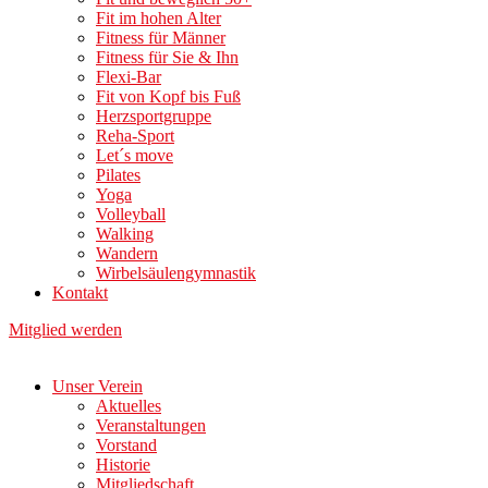
Fit im hohen Alter
Fitness für Männer
Fitness für Sie & Ihn
Flexi-Bar
Fit von Kopf bis Fuß
Herzsportgruppe
Reha-Sport
Let´s move
Pilates
Yoga
Volleyball
Walking
Wandern
Wirbelsäulengymnastik
Kontakt
Mitglied werden
Unser Verein
Aktuelles
Veranstaltungen
Vorstand
Historie
Mitgliedschaft