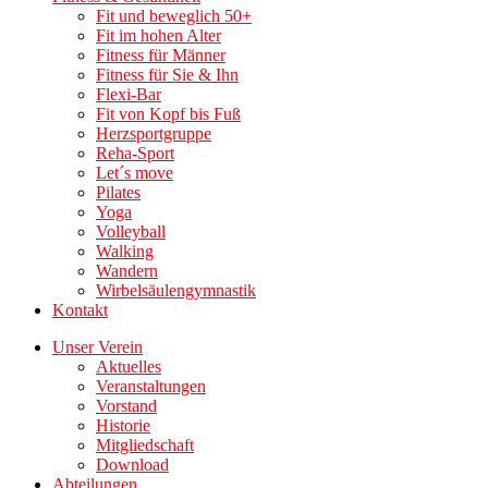
Fit und beweglich 50+
Fit im hohen Alter
Fitness für Männer
Fitness für Sie & Ihn
Flexi-Bar
Fit von Kopf bis Fuß
Herzsportgruppe
Reha-Sport
Let´s move
Pilates
Yoga
Volleyball
Walking
Wandern
Wirbelsäulengymnastik
Kontakt
Unser Verein
Aktuelles
Veranstaltungen
Vorstand
Historie
Mitgliedschaft
Download
Abteilungen