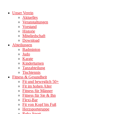
Zum
Inhalt
Unser Verein
springen
Aktuelles
Veranstaltungen
Vorstand
Historie
Mitgliedschaft
Download
Abteilungen
Badminton
Judo
Karate
Kinderturnen
Tanzabteilung
Tischtennis
Fitness & Gesundheit
Fit und beweglich 50+
Fit im hohen Alter
Fitness für Männer
Fitness für Sie & Ihn
Flexi-Bar
Fit von Kopf bis Fuß
Herzsportgruppe
Reha-Sport