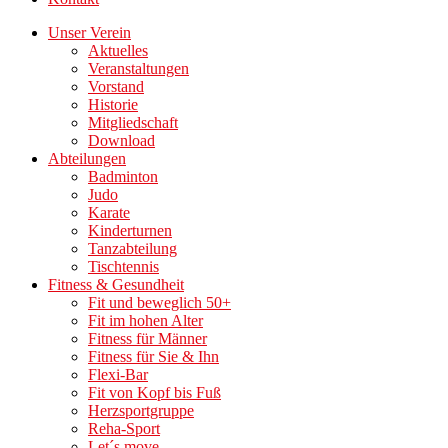
Unser Verein
Aktuelles
Veranstaltungen
Vorstand
Historie
Mitgliedschaft
Download
Abteilungen
Badminton
Judo
Karate
Kinderturnen
Tanzabteilung
Tischtennis
Fitness & Gesundheit
Fit und beweglich 50+
Fit im hohen Alter
Fitness für Männer
Fitness für Sie & Ihn
Flexi-Bar
Fit von Kopf bis Fuß
Herzsportgruppe
Reha-Sport
Let´s move