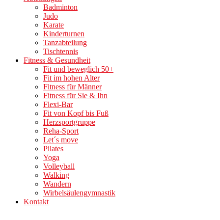
Badminton
Judo
Karate
Kinderturnen
Tanzabteilung
Tischtennis
Fitness & Gesundheit
Fit und beweglich 50+
Fit im hohen Alter
Fitness für Männer
Fitness für Sie & Ihn
Flexi-Bar
Fit von Kopf bis Fuß
Herzsportgruppe
Reha-Sport
Let´s move
Pilates
Yoga
Volleyball
Walking
Wandern
Wirbelsäulengymnastik
Kontakt