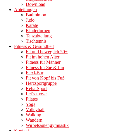
Download
Abteilungen
Badminton
Judo
Karate
Kinderturnen
Tanzabteilung
Tischtennis
Fitness & Gesundheit
Fit und beweglich 50+
Fit im hohen Alter
Fitness für Männer
Fitness für Sie & Ihn
Flexi-Bar
Fit von Kopf bis Fuß
Herzsportgruppe
Reha-Sport
Let´s move
Pilates
Yoga
Volleyball
Walking
Wandern
Wirbelsäulengymnastik
Kontakt