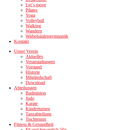
Let´s move
Pilates
Yoga
Volleyball
Walking
Wandern
Wirbelsäulengymnastik
Kontakt
Unser Verein
Aktuelles
Veranstaltungen
Vorstand
Historie
Mitgliedschaft
Download
Abteilungen
Badminton
Judo
Karate
Kinderturnen
Tanzabteilung
Tischtennis
Fitness & Gesundheit
Fit und beweglich 50+