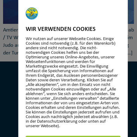
WIR VERWENDEN COOKIES
Amtierende Judo-Europameister aus Taunusstein liefern ab
/ TV Wehen richtet erfolgreiche Hessenmeisterschaften im
Wir nutzen auf unserer Webseite Cookies. Einige
Cookies sind notwendig (z.B. für den Warenkorb)
Judo aus Taunusstein. Am vergangenen Samstag empfing
andere sind nicht notwendig. Die nicht-
der Turnverein 1873 Wehen e. V. als Ausrichter rund 50 […]
notwendigen Cookies helfen uns bei der
Optimierung unseres Online-Angebotes, unserer
Webseitenfunktionen und werden für
Marketingzwecke eingesetzt. Die Einwilligung
umfasst die Speicherung von Informationen auf
Ihrem Endgerät, das Auslesen personenbezogener
Daten sowie deren Verarbeitung. Klicken Sie auf
„Alle akzeptieren“, um in den Einsatz von nicht
notwendigen Cookies einzuwilligen oder auf „Alle
ablehnen“, wenn Sie sich anders entscheiden. Sie
KONTAKT
können unter „Einstellungen verwalten“ detaillierte
Informationen der von uns eingesetzten Arten von
Cookies erhalten und deren Einstellungen aufrufen.
Turnverein 1873 Wehen e.V.
Sie können die Einstellungen jederzeit aufrufen und
Geschäftsstelle
Cookies auch nachträglich jederzeit abwählen (z.B.
in der Datenschutzerklärung oder unten auf
Platter Str. 13b
unserer Webseite).
65232 Taunusstein