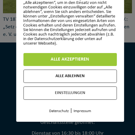
„Alle akzeptieren“, um in den Einsatz von nicht
notwendigen Cookies einzuwilligen oder auf „Alle
ablehnen“, wenn Sie sich anders entscheiden. Sie
können unter „Einstellungen verwalten“ detaillierte
TV 1873 Wehen e. V. u. SV Wehen 1926 Taunusstein e. V.:
Informationen der von uns eingesetzten Arten von
Cookies erhalten und deren Einstellungen aufrufen.
„Setz dich zur Wehr, aber richtig!“ Turnverein 1873 Wehen
Sie können die Einstellungen jederzeit aufrufen und
e. V. und SV Wehen 1926 Taunusstein e. V. […]
Cookies auch nachträglich jederzeit abwählen (z.B.
in der Datenschutzerklärung oder unten auf
unserer Webseite).
ALLE AKZEPTIEREN
KONTAKT
ALLE ABLEHNEN
Turnverein 1873 Wehen e.V.
EINSTELLUNGEN
Geschäftsstelle
Platter Str. 13b
|
65232 Taunusstein
Datenschutz
Impressum
Geschäftsstelle geöffnet:
Dienstag von 16:30 bis 18:00 Uhr