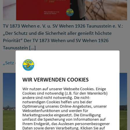
TV 1873 Wehen e. V. u. SV Wehen 1926 Taunusstein e. V.:
„Der Schutz und die Sicherheit aller genießt höchste
Priorität“ Der TV 1873 Wehen und SV Wehen 1926
Taunusstein […]
„Setz dich zur Wehr, aber richtig!“
WIR VERWENDEN COOKIES
Wir nutzen auf unserer Webseite Cookies. Einige
Cookies sind notwendig (z.B. für den Warenkorb)
andere sind nicht notwendig. Die nicht-
notwendigen Cookies helfen uns bei der
Optimierung unseres Online-Angebotes, unserer
Webseitenfunktionen und werden für
Marketingzwecke eingesetzt. Die Einwilligung
umfasst die Speicherung von Informationen auf
Ihrem Endgerät, das Auslesen personenbezogener
Daten sowie deren Verarbeitung. Klicken Sie auf