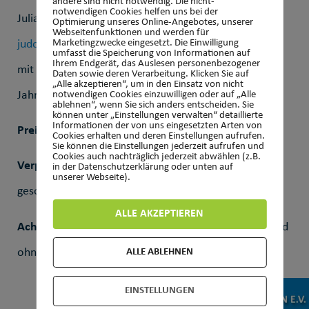
andere sind nicht notwendig. Die nicht-
notwendigen Cookies helfen uns bei der
Julian Kipfmüller
Optimierung unseres Online-Angebotes, unserer
Webseitenfunktionen und werden für
judo@tvwehen.de
Marketingzwecke eingesetzt. Die Einwilligung
umfasst die Speicherung von Informationen auf
Ihrem Endgerät, das Auslesen personenbezogener
mit Angaben von Name, Vorname, Verein,
Daten sowie deren Verarbeitung. Klicken Sie auf
„Alle akzeptieren“, um in den Einsatz von nicht
Jahrgang, Geschlecht, Kyu-Grad
notwendigen Cookies einzuwilligen oder auf „Alle
ablehnen“, wenn Sie sich anders entscheiden. Sie
können unter „Einstellungen verwalten“ detaillierte
Informationen der von uns eingesetzten Arten von
Preise
: Die Plätze 1 – 3 erhalten Pokal und Urkunde
Cookies erhalten und deren Einstellungen aufrufen.
Sie können die Einstellungen jederzeit aufrufen und
Cookies auch nachträglich jederzeit abwählen (z.B.
Verpflegung
: Für das leibliche Wohl wird bestens
in der Datenschutzerklärung oder unten auf
unserer Webseite).
gesorgt
ALLE AKZEPTIEREN
Achtung
: Die Teilnahme erfolgt auf eigene Gefahr und
ohne Regressansprüche
ALLE ABLEHNEN
EINSTELLUNGEN