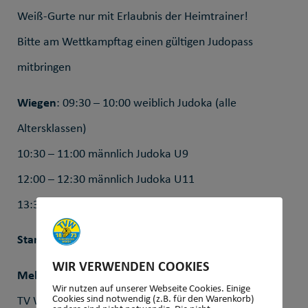
Weiß-Gurte nur mit Erlaubnis der Heimtrainer!
Bitte am Wettkampftag einen gültigen Judopass
mitbringen
Wiegen
: 09:30 – 10:00 weiblich Judoka (alle
Altersklassen)
10:30 – 11:00 männlich Judoka U9
12:00 – 12:30 männlich Judoka U11
13:30 – 13:45 männlich Judoka U13
Startgebühr
: 10,00 € (Kampfrichter bitte mitbringen)
WIR VERWENDEN COOKIES
Meldung
: Per Mail bis 15. 09. 2025 an:
Wir nutzen auf unserer Webseite Cookies. Einige
Cookies sind notwendig (z.B. für den Warenkorb)
TV Wehen, Abteilung Judo