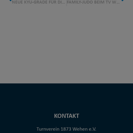
NEUE KYU-GRADE FÜR DIE JUDO-LIONS DES TV WEHEN
FAMILY-JUDO BEIM TV WEHEN
KONTAKT
Turnverein 1873 Wehen e.V.