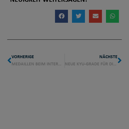
VORHERIGE
NÄCHSTE
MEDAILLEN BEIM INTERNATIONALEN WEINSTRASSENPOKAL IN BAD DÜRKHEIM
NEUE KYU-GRADE FÜR DIE JUDO-LIONS DES TV WEHEN