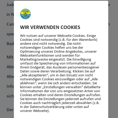
Judo-Abteilung an der Hessischen Judo-Sommerschule
in Nieder-Roden teilnehmen. Das einwöchige Judo-
Camp bietet nicht nur tägliches Training, sondern auch
WIR VERWENDEN COOKIES
spannende Freizeitaktivitäten wie den Besuch eines
Wir nutzen auf unserer Webseite Cookies. Einige
Cookies sind notwendig (z.B. für den Warenkorb)
Badesees, Nachtwanderungen und eine Disco.
andere sind nicht notwendig. Die nicht-
notwendigen Cookies helfen uns bei der
Optimierung unseres Online-Angebotes, unserer
Webseitenfunktionen und werden für
Mit Beginn des neuen Schuljahrs bietet die Judo-
Marketingzwecke eingesetzt. Die Einwilligung
umfasst die Speicherung von Informationen auf
Abteilung des TV-Wehen neue Anfängerkurse für alle
Ihrem Endgerät, das Auslesen personenbezogener
Daten sowie deren Verarbeitung. Klicken Sie auf
„Alle akzeptieren“, um in den Einsatz von nicht
Altersklassen an. Interessierte finden weitere
notwendigen Cookies einzuwilligen oder auf „Alle
ablehnen“, wenn Sie sich anders entscheiden. Sie
Informationen unter
www.tvwehen.de
oder können
können unter „Einstellungen verwalten“ detaillierte
Informationen der von uns eingesetzten Arten von
Cookies erhalten und deren Einstellungen aufrufen.
sich telefonisch unter 0175/59 11 59 3 melden.
Sie können die Einstellungen jederzeit aufrufen und
Cookies auch nachträglich jederzeit abwählen (z.B.
in der Datenschutzerklärung oder unten auf
Der TV 1873 Wehen E.V. gratuliert allen erfolgreichen
unserer Webseite).