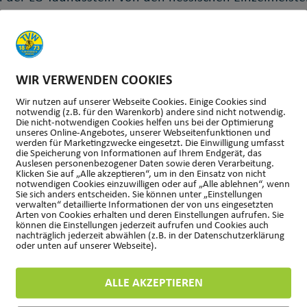
WIR VERWENDEN COOKIES
Wir nutzen auf unserer Webseite Cookies. Einige Cookies sind
el.
notwendig (z.B. für den Warenkorb) andere sind nicht notwendig.
Die nicht-notwendigen Cookies helfen uns bei der Optimierung
unseres Online-Angebotes, unserer Webseitenfunktionen und
te in der Altersklasse U18 bei 38,27m. Diese Weite reic
werden für Marketingzwecke eingesetzt. Die Einwilligung umfasst
die Speicherung von Informationen auf Ihrem Endgerät, das
Auslesen personenbezogener Daten sowie deren Verarbeitung.
siebter.
Klicken Sie auf „Alle akzeptieren“, um in den Einsatz von nicht
notwendigen Cookies einzuwilligen oder auf „Alle ablehnen“, wenn
Sie sich anders entscheiden. Sie können unter „Einstellungen
verwalten“ detaillierte Informationen der von uns eingesetzten
Arten von Cookies erhalten und deren Einstellungen aufrufen. Sie
können die Einstellungen jederzeit aufrufen und Cookies auch
nachträglich jederzeit abwählen (z.B. in der Datenschutzerklärung
oder unten auf unserer Webseite).
 13,47s.
ALLE AKZEPTIEREN