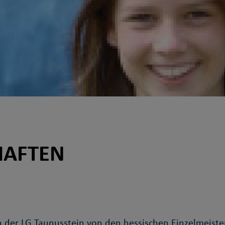
HAFTEN
 der LG Taunusstein von den hessischen Einzelmeister