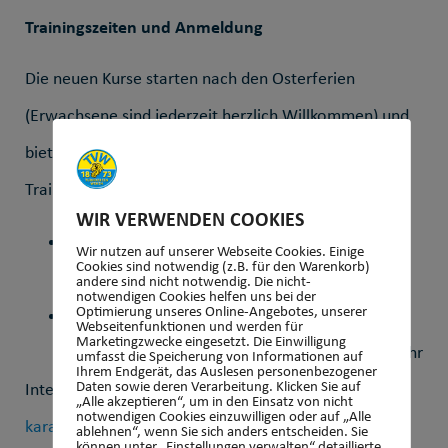
Trainingszeiten und Anmeldung
Die neuen Kurse starten nach den Osterferien
(Erwachsene sind jederzeit herzlich Willkommen) und
bieten vier kostenfreie Schnupperstunden.
Trainingszeiten:
WIR VERWENDEN COOKIES
Kinder (7-13 Jahre): Montag und Mittwoch,
Wir nutzen auf unserer Webseite Cookies. Einige
Cookies sind notwendig (z.B. für den Warenkorb)
18:00–19:00 Uhr
andere sind nicht notwendig. Die nicht-
notwendigen Cookies helfen uns bei der
Optimierung unseres Online-Angebotes, unserer
Jugendliche & Erwachsene (ab 14 Jahren):
Webseitenfunktionen und werden für
Marketingzwecke eingesetzt. Die Einwilligung
Montag und Freitag, 20:00 bzw. 20:15 –21:30 Uhr
umfasst die Speicherung von Informationen auf
Ihrem Endgerät, das Auslesen personenbezogener
Daten sowie deren Verarbeitung. Klicken Sie auf
Interessierte können sich ab sofort per E-Mail unter
„Alle akzeptieren“, um in den Einsatz von nicht
notwendigen Cookies einzuwilligen oder auf „Alle
karate@tvwehen.de
anmelden.
ablehnen“, wenn Sie sich anders entscheiden. Sie
können unter „Einstellungen verwalten“ detaillierte