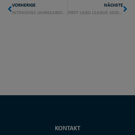
VORHERIGE
NÄCHSTE
INTENSIVES JAHRESABSCHLUSSTRAINING ZUR KATAME NO KATA IN DER JUDO-ABTEILUNG
FIRST LEGO LEAGUE 2026 IN TAUNUSSTEIN: TV 1873 WEHEN SUCHT JURYMITGLIEDER!
KONTAKT