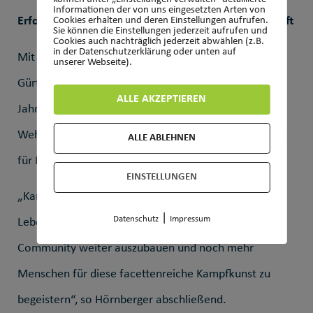
Informationen der von uns eingesetzten Arten von
Erfolgreicher Start in eine vielversprechende Zukunft
Cookies erhalten und deren Einstellungen aufrufen.
Sie können die Einstellungen jederzeit aufrufen und
Cookies auch nachträglich jederzeit abwählen (z.B.
in der Datenschutzerklärung oder unten auf
Mit rund 100 aktiven Karateka, den erfolgreichen
unserer Webseite).
Gürtelprüfungen und den großen Veranstaltungen im
ALLE AKZEPTIEREN
Jahresverlauf ist das Shotokan Karate Dojo des TV
Wehen auf dem besten Weg, ein wichtiger Stützpunkt
ALLE ABLEHNEN
für Karate in der Region zu werden.
EINSTELLUNGEN
„Karate ist mehr als ein Sport – es ist eine
|
Datenschutz
Impressum
Lebensphilosophie. Wir freuen uns darauf, unsere
Community weiter auszubauen und noch mehr
Menschen für diese facettenreiche Kampfkunst zu
begeistern“, so Hörnberger abschließend.