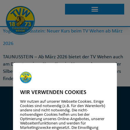
KATEGORIE:
YOGA
Yoga in Taunusstein: Neuer Kurs beim TV Wehen ab März
2026
TAUNUSSTEIN – Ab März 2026 bietet der TV Wehen auch
am Dienstag einen Yoga-Kurs im Versammlungsraum der
Silberbachhalle in Taunusstein-Wehen an. Der Yoga-Kurs
findet immer dienstags von 09:30 bis 10:45 […]
WIR VERWENDEN COOKIES
Wir nutzen auf unserer Webseite Cookies. Einige
Cookies sind notwendig (z.B. für den Warenkorb)
andere sind nicht notwendig. Die nicht-
notwendigen Cookies helfen uns bei der
KONTAKT
Optimierung unseres Online-Angebotes, unserer
Webseitenfunktionen und werden für
Marketingzwecke eingesetzt. Die Einwilligung