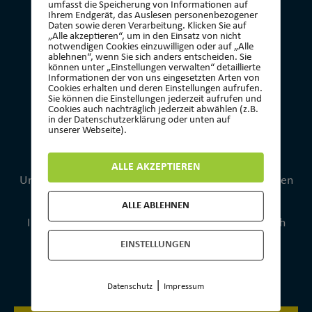
Turnverein 1873 Wehen e.V.
umfasst die Speicherung von Informationen auf
Ihrem Endgerät, das Auslesen personenbezogener
Geschäftsstelle
Daten sowie deren Verarbeitung. Klicken Sie auf
„Alle akzeptieren“, um in den Einsatz von nicht
Platter Str. 13b
notwendigen Cookies einzuwilligen oder auf „Alle
65232 Taunusstein
ablehnen“, wenn Sie sich anders entscheiden. Sie
können unter „Einstellungen verwalten“ detaillierte
Informationen der von uns eingesetzten Arten von
Geschäftsstelle geöffnet:
Cookies erhalten und deren Einstellungen aufrufen.
Sie können die Einstellungen jederzeit aufrufen und
Dienstag von 16:30 bis 18:00 Uhr
Cookies auch nachträglich jederzeit abwählen (z.B.
in der Datenschutzerklärung oder unten auf
Telefon: 01573 0776954
unserer Webseite).
Mail: kontakt@tvwehen.de
ALLE AKZEPTIEREN
Unsere Geschäftsstelle bleibt an Feiertagen und in den
Schulferien geschlossen.
ALLE ABLEHNEN
Ihre E-Mail wird in jeder Zeit aber gelesen und auch
zeitnah beantwortet.
EINSTELLUNGEN
MITGLIED WERDEN
|
Datenschutz
Impressum